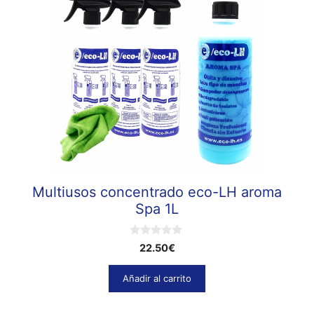
Multiusos concentrado eco-LH aroma
Spa 1L
0
22.50
€
d
e
5
Añadir al carrito