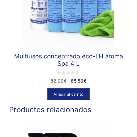
Multiusos concentrado eco-LH aroma
Spa 4 L
0
El
El
82.00
€
65.50
€
d
precio
precio
e
5
original
actual
Añadir al carrito
era:
es:
82.00€.
65.50€.
Productos relacionados