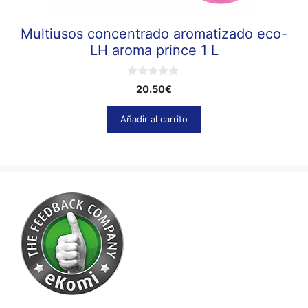
Multiusos concentrado aromatizado eco-
LH aroma prince 1 L
0
20.50
€
d
e
5
Añadir al carrito