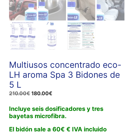
Multiusos concentrado eco-
LH aroma Spa 3 Bidones de
5 L
El
El
210.00
€
180.00
€
precio
precio
Incluye
seis dosificadores y tres
original
actual
bayetas microfibra.
era:
es:
210.00€.
180.00€.
El
bidón
sale a 60€ € IVA incluido