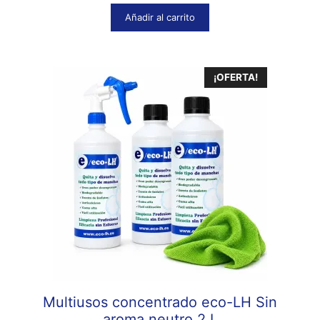
e
5
Añadir al carrito
¡OFERTA!
Multiusos concentrado eco-LH Sin
aroma neutro 2 L