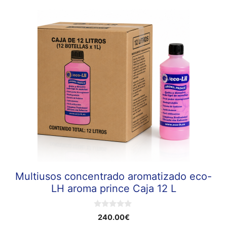
Multiusos concentrado aromatizado eco-
LH aroma prince Caja 12 L
0
240.00
€
d