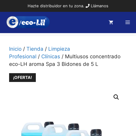
Saltar
Hazte distribuidor en tu zona.
Llámanos
al
contenido
Me
Inicio
/
Tienda
/
Limpieza
Profesional
/
Clínicas
/ Multiusos concentrado
eco-LH aroma Spa 3 Bidones de 5 L
¡OFERTA!