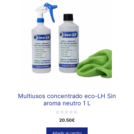
Multiusos concentrado eco-LH Sin
aroma neutro 1 L
0
20.50
€
d
e
5
Añadir al carrito