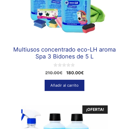
Multiusos concentrado eco-LH aroma
Spa 3 Bidones de 5 L
0
El
El
210.00
€
180.00
€
d
precio
precio
e
5
original
actual
Añadir al carrito
era:
es:
210.00€.
180.00€.
¡OFERTA!