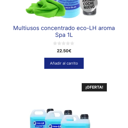
Multiusos concentrado eco-LH aroma
Spa 1L
0
22.50
€
d
e
5
Añadir al carrito
¡OFERTA!