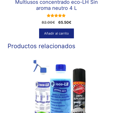
Multiusos concentrado eco-LH Sin
aroma neutro 4 L
5.00
El
El
82.00
€
65.50
€
de 5
precio
precio
original
actual
Añadir al carrito
era:
es:
82.00€.
65.50€.
Productos relacionados