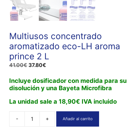
Multiusos concentrado
aromatizado eco-LH aroma
prince 2 L
El
El
41.00
€
37.80
€
precio
precio
Incluye dosificador
con medid
a para su
original
actual
disolución
y una
Bayeta
Microfibra
era:
es:
41.00€.
37.80€.
La unidad sale a 18,90€ IVA incluido
-
+
Añadir al carrito
Multiusos
concentrado