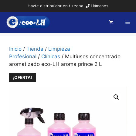
Saltar
Hazte distribuidor en tu zona.
Llámanos
al
contenido
Me
Inicio
/
Tienda
/
Limpieza
Profesional
/
Clínicas
/ Multiusos concentrado
aromatizado eco-LH aroma prince 2 L
¡OFERTA!