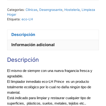
aromatizado
eco-
Categorías:
Clínicas
,
Desengrasante
,
Hostelería
,
Limpieza
LH
Hogar
aroma
Etiqueta:
eco-LH
prince
2
Descripción
L
cantidad
Información adicional
Descripción
El mismo de siempre con una nueva fragancia fresca y
agradable.
El limpiador inmediato eco-LH Prince es un producto
totalmente ecológico por lo cual no daña ningún tipo de
material.
Está indicado para limpiar y restaurar cualquier tipo de
superficies, plásticos, suelos, metales, tejidos etc..